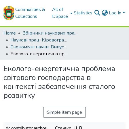
Communities &
All of
Statistics
Log In
Collections
DSpace
Home
Збірники наукових праць ЦНТУ
Наукові праці Кіровоградського національного технічного університету. Економічні науки.
Економічні науки. Випуск 16. Частина 1. – 2009
Еколого-енергетична проблема світового господарства в контексті забезпечення сталого розвитку
Еколого-енергетична проблема
світового господарства в
контексті забезпечення сталого
розвитку
Simple item page
dc.contributor.author
Стежко, Н. В.