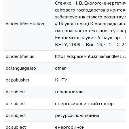
Стежко, Н. В. Еколого-енергетич
світового господарства в контекст
забезпечення сталого розвитку / 
dc.identifier.citation
// Наукові праці Кіровоградськог
національного технічного універс
Економічні науки: зб. наук. пр. - 
КНТУ, 2009. - Вип. 16, ч. 1. - С. 2
dc.identifier.uri
https://dspace.kntu.kr.ua/handle/
dc.language.iso
other
dc.publisher
КНТУ
dc.subject
геоекономіка
dc.subject
енергосировинний сектор
dc.subject
ресурсоспоживання
dc.subject
енергоринок