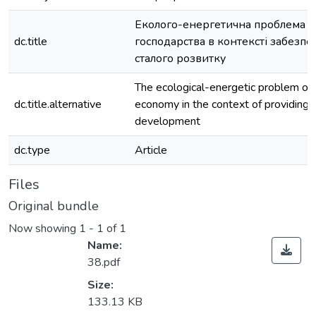
Еколого-енергетична проблема с
dc.title
господарства в контексті забезпе
сталого розвитку
The ecological-energetic problem of
dc.title.alternative
economy in the context of providing 
development
dc.type
Article
Files
Original bundle
Now showing
1 - 1 of 1
Name:
38.pdf
Size:
133.13 KB