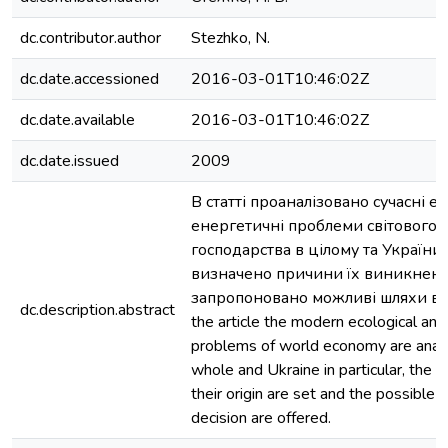
dc.contributor.author
Stezhko, N.
dc.date.accessioned
2016-03-01T10:46:02Z
dc.date.available
2016-03-01T10:46:02Z
dc.date.issued
2009
В статті проаналізовано сучасні е
енергетичні проблеми світового
господарства в цілому та України
визначено причини їх виникненн
запропоновано можливі шляхи ви
dc.description.abstract
the article the modern ecological an
problems of world economy are anal
whole and Ukraine in particular, the 
their origin are set and the possible 
decision are offered.