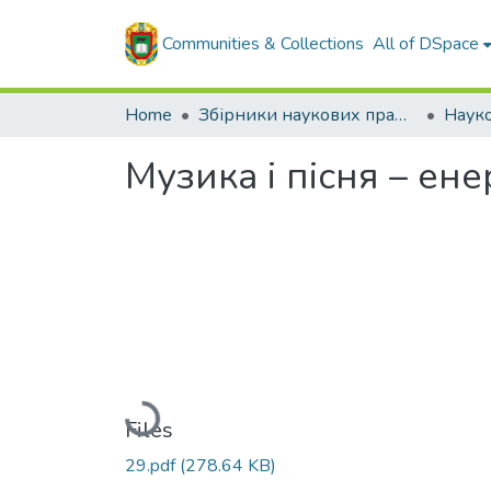
Communities & Collections
All of DSpace
Home
Збірники наукових праць ЦНТУ
Музика і пісня – ене
Loading...
Files
29.pdf
(278.64 KB)