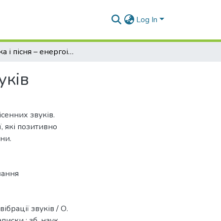
Log In
Музика і пісня – енергоінформаційні вібрації звуків
уків
ісенних звуків.
, які позитивно
ни.
вання
ібрації звуків / О.
писки : зб. наук.