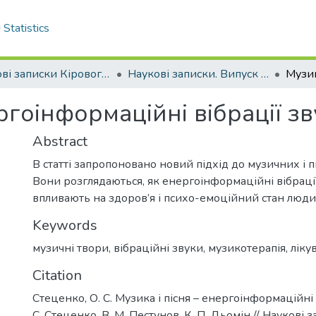
Statistics
Наукові записки Кіровоградського національного технічного університету.
Наукові записки. Випуск 10. Частина 1. - 2010
ргоінформаційні вібрації зв
Abstract
В статті запропоновано новий підхід до музичних і п
Вони розглядаються, як енергоінформаційні вібрації
впливають на здоров’я і психо-емоційний стан люди
Keywords
музичні твори
,
вібраційні звуки
,
музикотерапія
,
ліку
Citation
Стеценко, О. С. Музика і пісня – енергоінформаційні в
С. Стеценко, В. М. Пестунов, К. П. Дьомін // Наукові за