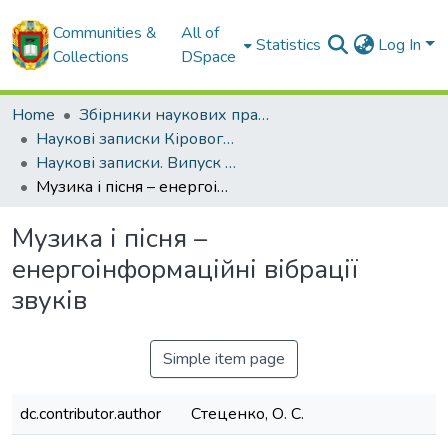
Communities &
All of
Statistics
Log In
Collections
DSpace
Home
Збірники наукових праць ЦНТУ
Наукові записки Кіровоградського національного технічного університету.
Наукові записки. Випуск 10. Частина 1. - 2010
Музика і пісня – енергоінформаційні вібрації звуків
Музика і пісня –
енергоінформаційні вібрації
звуків
Simple item page
dc.contributor.author
Стеценко, О. С.