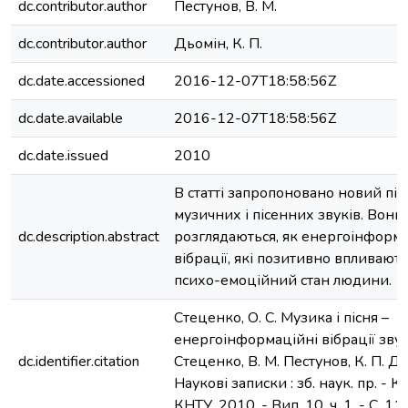
dc.contributor.author
Пестунов, В. М.
dc.contributor.author
Дьомін, К. П.
dc.date.accessioned
2016-12-07T18:58:56Z
dc.date.available
2016-12-07T18:58:56Z
dc.date.issued
2010
В статті запропоновано новий під
музичних і пісенних звуків. Вони
dc.description.abstract
розглядаються, як енергоінформа
вібрації, які позитивно впливають
психо-емоційний стан людини.
Стеценко, О. С. Музика і пісня –
енергоінформаційні вібрації звуків
dc.identifier.citation
Стеценко, В. М. Пестунов, К. П. Дь
Наукові записки : зб. наук. пр. - К
КНТУ, 2010. - Вип. 10, ч. 1. - С. 1