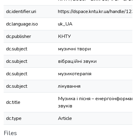
dc.identifier.uri
https://dspace.kntu.kr.ua/handle/
dc.language.iso
uk_UA
dc.publisher
КНТУ
dc.subject
музичні твори
dc.subject
вібраційні звуки
dc.subject
музикотерапія
dc.subject
лікування
Музика і пісня – енергоінформаці
dc.title
звуків
dc.type
Article
Files