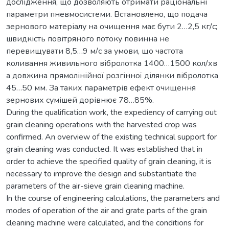
дослідження, що дозволяють отримати раціональні
параметри пневмосистеми. Встановлено, що подача
зернового матеріалу на очищення має бути 2…2,5 кг/с;
швидкість повітряного потоку повинна не
перевищувати 8,5…9 м/с за умови, що частота
коливання живильного вібролотка 1400…1500 кол/хв
а довжина прямолінійної розгінної ділянки вібролотка
45…50 мм. За таких параметрів ефект очищення
зернових сумішей дорівнює 78…85%.
During the qualification work, the expediency of carrying out
grain cleaning operations with the harvested crop was
confirmed. An overview of the existing technical support for
grain cleaning was conducted. It was established that in
order to achieve the specified quality of grain cleaning, it is
necessary to improve the design and substantiate the
parameters of the air-sieve grain cleaning machine.
In the course of engineering calculations, the parameters and
modes of operation of the air and grate parts of the grain
cleaning machine were calculated, and the conditions for