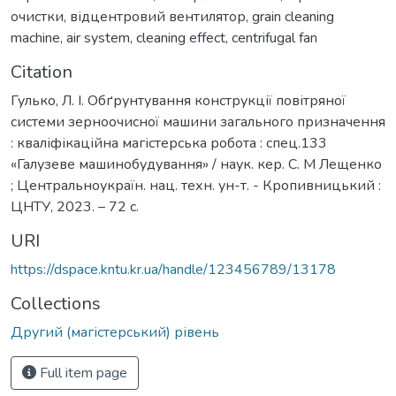
очистки
,
відцентровий вентилятор
,
grain cleaning
machine
,
air system
,
cleaning effect
,
centrifugal fan
Citation
Гулько, Л. І. Обґрунтування конструкції повітряної
системи зерноочисної машини загального призначення
: кваліфікаційна магістерська робота : спец.133
«Галузеве машинобудування» / наук. кер. С. М Лещенко
; Центральноукраїн. нац. техн. ун-т. - Кропивницький :
ЦНТУ, 2023. – 72 с.
URI
https://dspace.kntu.kr.ua/handle/123456789/13178
Collections
Другий (магістерський) рівень
Full item page