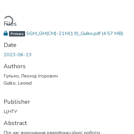
Loading...
Files
SGM_GM(CM)-21M(1.9)_Gulko.pdf
(4.57 MB)
Primary
Date
2023-06-23
Authors
Гулько, Леонід Ігорович
Gulko, Leonid
Publisher
ЦНТУ
Abstract
Під час виконання кваліфікаційної роботи