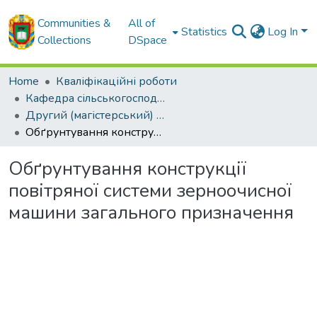
Communities &
All of
Statistics
Log In
Collections
DSpace
Home
Кваліфікаційні роботи
Кафедра сільськогосподарського машинобудування
Другий (магістерський) рівень
Обґрунтування конструкції повітряної системи зерноочисної машини загального призначення
Обґрунтування конструкції
повітряної системи зерноочисної
машини загального призначення