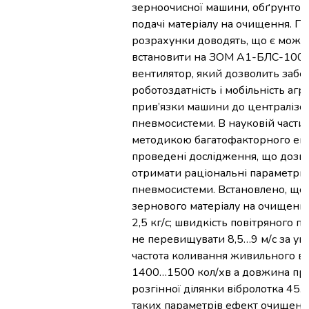
зерноочисної машини, обґрунтов
подачі матеріалу на очищення. П
розрахунки доводять, що є можл
встановити на ЗОМ А1-БЛС-100 
вентилятор, який дозволить забе
роботоздатність і мобільність агр
прив’язки машини до централізо
пневмосистеми. В науковій части
методикою багатофакторного ек
проведені дослідження, що дозв
отримати раціональні параметри
пневмосистеми. Встановлено, що
зернового матеріалу на очищення
2,5 кг/с; швидкість повітряного п
не перевищувати 8,5…9 м/с за ум
частота коливання живильного ві
1400…1500 кол/хв а довжина пря
розгінної ділянки вібролотка 45…
таких параметрів ефект очищен