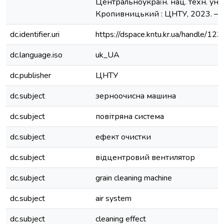
Центральноукраїн. нац. техн. ун-т
Кропивницький : ЦНТУ, 2023. – 7
dc.identifier.uri
https://dspace.kntu.kr.ua/handle/
dc.language.iso
uk_UA
dc.publisher
ЦНТУ
dc.subject
зерноочисна машина
dc.subject
повітряна система
dc.subject
ефект очистки
dc.subject
відцентровий вентилятор
dc.subject
grain cleaning machine
dc.subject
air system
dc.subject
cleaning effect