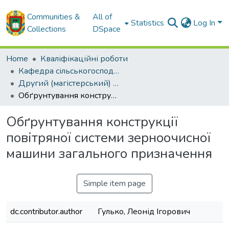
Communities &
All of
Statistics
Log In
Collections
DSpace
Home
Кваліфікаційні роботи
Кафедра сільськогосподарського машинобудування
Другий (магістерський) рівень
Обґрунтування конструкції повітряної системи зерноочисної машини загального призначення
Обґрунтування конструкції
повітряної системи зерноочисної
машини загального призначення
Simple item page
dc.contributor.author
Гулько, Леонід Ігорович