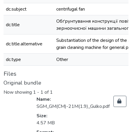
dc.subject
centrifugal fan
Обґрунтування конструкції повіт
dc.title
зерноочисної машини загального
Substantiation of the design of the a
dc.title.alternative
grain cleaning machine for general p
dc.type
Other
Files
Original bundle
Now showing
1 - 1 of 1
Name:
SGM_GM(CM)-21M(1.9)_Gulko.pdf
Size:
4.57 MB