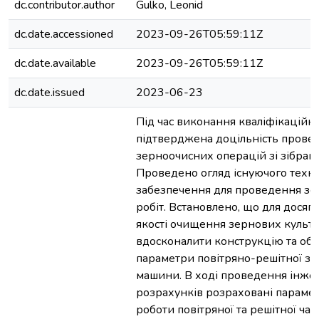
dc.contributor.author
Gulko, Leonid
dc.date.accessioned
2023-09-26T05:59:11Z
dc.date.available
2023-09-26T05:59:11Z
dc.date.issued
2023-06-23
Під час виконання кваліфікаційн
підтверджена доцільність прове
зерноочисних операцій зі зібран
Проведено огляд існуючого техні
забезпечення для проведення з
робіт. Встановлено, що для досяг
якості очищення зернових культу
вдосконалити конструкцію та об
параметри повітряно-решітної з
машини. В ході проведення інж
розрахунків розраховані параме
роботи повітряної та решітної час