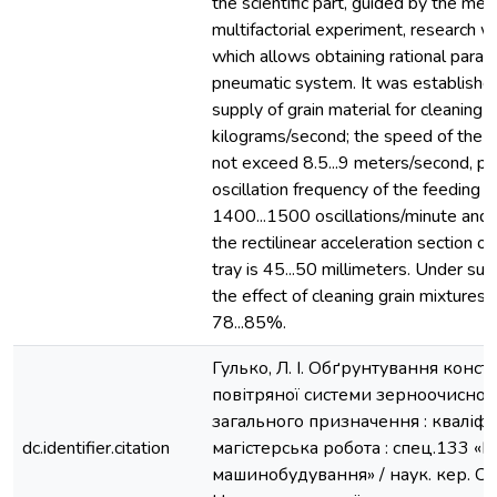
the scientific part, guided by the met
multifactorial experiment, research wa
which allows obtaining rational param
pneumatic system. It was established
supply of grain material for cleaning s
kilograms/second; the speed of the a
not exceed 8.5...9 meters/second, pr
oscillation frequency of the feeding vi
1400...1500 oscillations/minute and 
the rectilinear acceleration section of
tray is 45...50 millimeters. Under su
the effect of cleaning grain mixtures 
78...85%.
Гулько, Л. І. Обґрунтування конст
повітряної системи зерноочисно
загального призначення : кваліфі
dc.identifier.citation
магістерська робота : спец.133 «Г
машинобудування» / наук. кер. С.