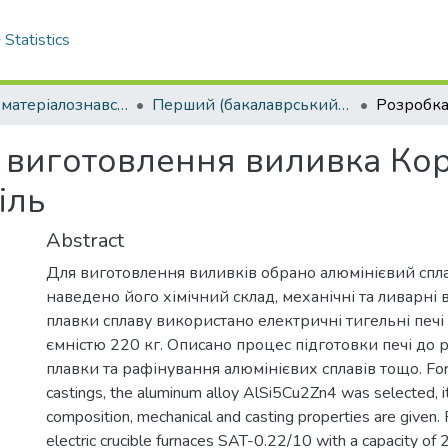
Statistics
Кафедра матеріалознавства та ливарного виробництва
Перший (бакалаврський) рівень
ії виготовлення виливка 
іль
Abstract
Для виготовлення виливків обрано алюмінієвий сп
наведено його хімічний склад, механічні та ливарні в
плавки сплаву використано електричні тигельні печі
ємністю 220 кг. Описано процес підготовки печі до 
плавки та рафінування алюмінієвих сплавів тощо. For 
castings, the aluminum alloy AlSi5Cu2Zn4 was selected, i
composition, mechanical and casting properties are given. 
electric crucible furnaces SAT-0.22/10 with a capacity of