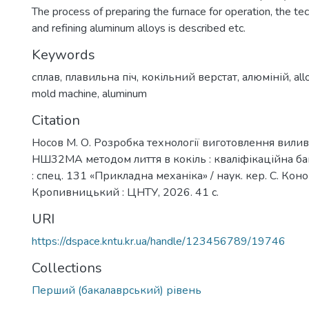
The process of preparing the furnace for operation, the te
and refining aluminum alloys is described etc.
Keywords
сплав
,
плавильна піч
,
кокільний верстат
,
алюміній
,
all
mold machine
,
aluminum
Citation
Носов М. О. Розробка технології виготовлення вили
НШ32МА методом лиття в кокіль : кваліфікаційна ба
: спец. 131 «Прикладна механіка» / наук. кер. С. Коно
Кропивницький : ЦНТУ, 2026. 41 с.
URI
https://dspace.kntu.kr.ua/handle/123456789/19746
Collections
Перший (бакалаврський) рівень