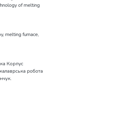
chnology of melting
oy
,
melting furnace
,
вка Корпус
калаврська робота
нчук.