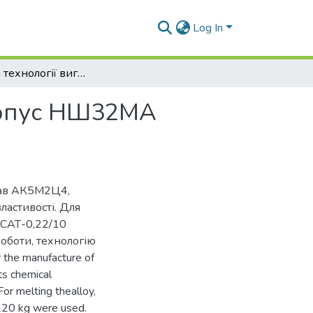
Log In
Розробка технології виготовлення виливка Корпус НШ32МА методом лиття в кокіль
Корпус НШ32МА
лав АК5М2Ц4,
ластивості. Для
 САТ-0,22/10
роботи, технологію
the manufacture of
ts chemical
For melting thealloy,
 220 kg were used.