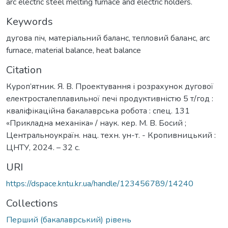
arc electric steel melting furnace and electric holders.
Keywords
дугова піч
,
матеріальний баланс
,
тепловий баланс
,
arc
furnace
,
material balance
,
heat balance
Citation
Куроп’ятник. Я. В. Проектування і розрахунок дугової
електросталеплавильної печі продуктивністю 5 т/год :
кваліфікаційна бакалаврська робота : спец. 131
«Прикладна механіка» / наук. кер. М. В. Босий ;
Центральноукраїн. нац. техн. ун-т. - Кропивницький :
ЦНТУ, 2024. – 32 с.
URI
https://dspace.kntu.kr.ua/handle/123456789/14240
Collections
Перший (бакалаврський) рівень