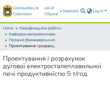
Communities &
All of
Statistics
Log In
Collections
DSpace
Home
Кваліфікаційні роботи
Кафедра матеріалознавства та ливарного виробництва
Перший (бакалаврський) рівень
Проектування і розрахунок дугової електросталеплавильної печі продуктивністю 5 т/год
Проектування і розрахунок
дугової електросталеплавильної
печі продуктивністю 5 т/год