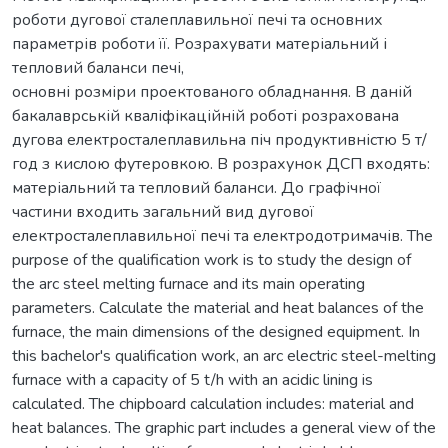
роботи дугової сталеплавильної печі та основних
параметрів роботи її. Розрахувати матеріальний і
тепловий баланси печі,
основні розміри проектованого обладнання. В даній
бакалаврській кваліфікаційній роботі розрахована
дугова електросталеплавильна піч продуктивністю 5 т/
год з кислою футеровкою. В розрахунок ДСП входять:
матеріальний та тепловий баланси. До графічної
частини входить загальний вид дугової
електросталеплавильної печі та електродотримачів. The
purpose of the qualification work is to study the design of
the arc steel melting furnace and its main operating
parameters. Calculate the material and heat balances of the
furnace, the main dimensions of the designed equipment. In
this bachelor's qualification work, an arc electric steel-melting
furnace with a capacity of 5 t/h with an acidic lining is
calculated. The chipboard calculation includes: material and
heat balances. The graphic part includes a general view of the