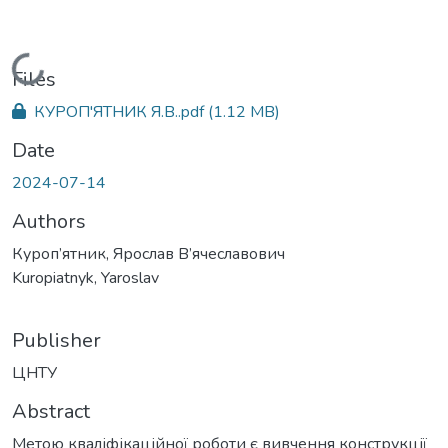
Loading...
Files
КУРОП'ЯТНИК Я.В..pdf
(1.12 MB)
Date
2024-07-14
Authors
Куроп’ятник, Ярослав В’ячеславович
Kuropiatnyk, Yaroslav
Publisher
ЦНТУ
Abstract
Метою кваліфікаційної роботи є вивчення конструкції