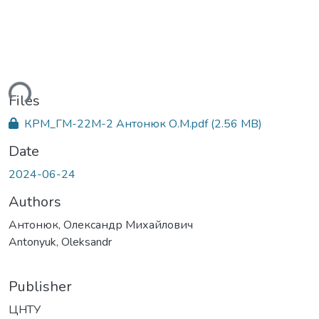
ding...
Files
КРМ_ГМ-22М-2 Антонюк О.М.pdf
(2.56 MB)
Date
2024-06-24
Authors
Антонюк, Олександр Михайлович
Antonyuk, Oleksandr
Publisher
ЦНТУ