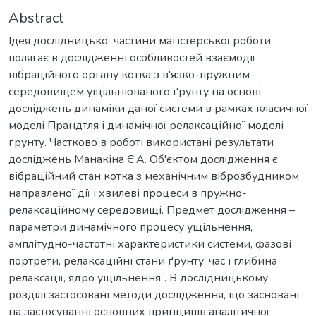
Abstract
Ідея дослідницької частини магістерської роботи
полягає в дослідженні особливостей взаємодії
вібраційного органу котка з в'язко-пружним
середовищем ущільнюваного ґрунту на основі
досліджень динаміки даної системи в рамках класичної
моделі Прандтля і динамічної релаксаційної моделі
ґрунту. Частково в роботі використані результати
досліджень Манакіна Є.А. Об'єктом дослідження є
вібраційний стан котка з механічним віброзбудником
направленої дії і хвилеві процеси в пружно-
релаксаційному середовищі. Предмет дослідження –
параметри динамічного процесу ущільнення,
амплітудно-частотні характеристики системи, фазові
портрети, релаксаційні стани ґрунту, час і глибина
релаксації, ядро ущільнення”. В дослідницькому
розділі застосовані методи дослідження, що засновані
на застосуванні основних принципів аналітичної