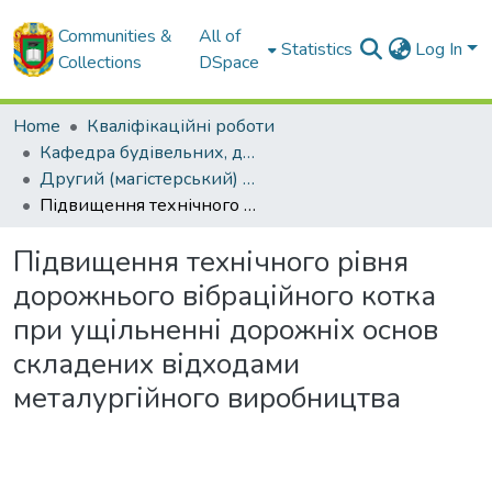
Communities &
All of
Statistics
Log In
Collections
DSpace
Home
Кваліфікаційні роботи
Кафедра будівельних, дорожніх машин та будівництва
Другий (магістерський) рівень
Підвищення технічного рівня дорожнього вібраційного котка при ущільненні дорожніх основ складених відходами металургійного виробництва
Підвищення технічного рівня
дорожнього вібраційного котка
при ущільненні дорожніх основ
складених відходами
металургійного виробництва