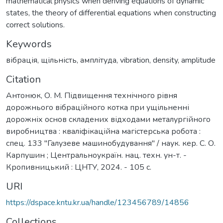
mathematical physics when deriving equations of dynamic
states, the theory of differential equations when constructing
correct solutions.
Keywords
вібрація
,
щільність
,
амплітуда
,
vibration
,
density
,
amplitude
Citation
Антонюк, О. М. Підвищення технічного рівня
дорожнього вібраційного котка при ущільненні
дорожніх основ складених відходами металургійного
виробництва : кваліфікаційна магістерська робота :
спец. 133 "Галузеве машинобудування" / наук. кер. С. О.
Карпушин ; Центральноукраїн. нац. техн. ун-т. -
Кропивницький : ЦНТУ, 2024. - 105 с.
URI
https://dspace.kntu.kr.ua/handle/123456789/14856
Collections