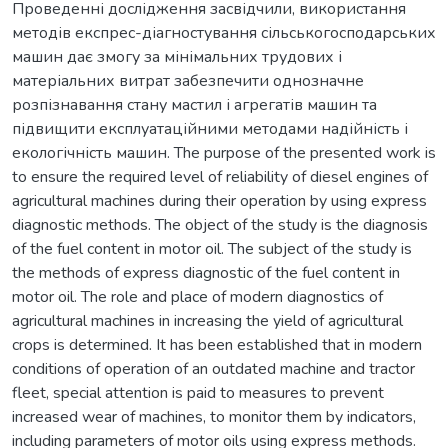
Проведенні дослідження засвідчили, використання
методів експрес-діагностування сільськогосподарських
машин дає змогу за мінімальних трудових і
матеріальних витрат забезпечити однозначне
розпізнавання стану мастил і агрегатів машин та
підвищити експлуатаційними методами надійність і
екологічність машин. The purpose of the presented work is
to ensure the required level of reliability of diesel engines of
agricultural machines during their operation by using express
diagnostic methods. The object of the study is the diagnosis
of the fuel content in motor oil. The subject of the study is
the methods of express diagnostic of the fuel content in
motor oil. The role and place of modern diagnostics of
agricultural machines in increasing the yield of agricultural
crops is determined. It has been established that in modern
conditions of operation of an outdated machine and tractor
fleet, special attention is paid to measures to prevent
increased wear of machines, to monitor them by indicators,
including parameters of motor oils using express methods.