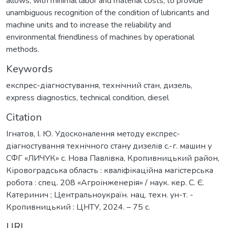
allows, with minimal labor and material costs, to provide
unambiguous recognition of the condition of lubricants and
machine units and to increase the reliability and
environmental friendliness of machines by operational
methods.
Keywords
експрес-діагностування
,
технічний стан
,
дизель
,
express diagnostics
,
technical condition
,
diesel
Citation
Ігнатов, І. Ю. Удосконалення методу експрес-
діагностування технічного стану дизелів с.-г. машин у
СФГ «ЛИЧУК» с. Нова Павлівка, Кропивницький район,
Кіровоградська область : кваліфікаційна магістерська
робота : спец. 208 «Агроінженерія» / наук. кер. С. Є.
Катеринич ; Центральноукраїн. нац. техн. ун-т. -
Кропивницький : ЦНТУ, 2024. – 75 с.
URI