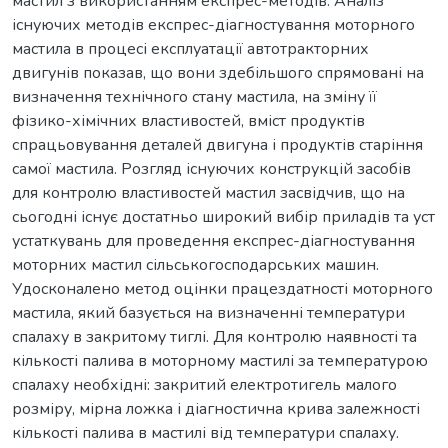
мастил з використанням експрес-методів. Аналіз
існуючих методів експрес-діагностування моторного
мастила в процесі експлуатації автотракторних
двигунів показав, що вони здебільшого спрямовані на
визначення технічного стану мастила, на зміну її
фізико-хімічних властивостей, вміст продуктів
спрацьовування деталей двигуна і продуктів старіння
самої мастила. Розгляд існуючих конструкцій засобів
для контролю властивостей мастил засвідчив, що на
сьогодні існує достатньо широкий вибір приладів та уст
устаткувань для проведення експрес-діагностування
моторних мастил сільськогосподарських машин.
Удосконалено метод оцінки працездатності моторного
мастила, який базується на визначенні температури
спалаху в закритому тиглі. Для контролю наявності та
кількості палива в моторному мастилі за температурою
спалаху необхідні: закритий електротигель малого
розміру, мірна ложка і діагностична крива залежності
кількості палива в мастилі від температури спалаху.