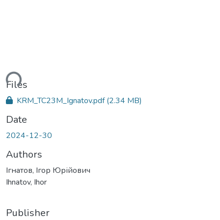
ading...
Files
KRM_TC23M_Ignatov.pdf
(2.34 MB)
Date
2024-12-30
Authors
Ігнатов, Ігор Юрійович
Ihnatov, Ihor
Publisher