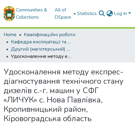
Communities &
All of
Statistics
Log In
Collections
DSpace
Home
Кваліфікаційні роботи
Кафедра експлуатації та ремонту машин
Другий (магістерський) рівень
Удосконалення методу експрес-діагностування технічного стану дизелів с.-г. машин у СФГ «ЛИЧУК» с. Нова Павлівка, Кропивницький район, Кіровоградська область
Удосконалення методу експрес-
діагностування технічного стану
дизелів с.-г. машин у СФГ
«ЛИЧУК» с. Нова Павлівка,
Кропивницький район,
Кіровоградська область